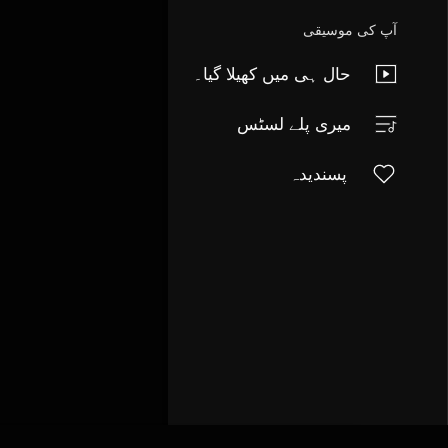
آپ کی موسیقی
حال ہی میں کھیلا گیا۔
میری پلے لسٹس
پسندیدہ