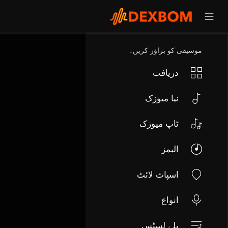
موسیقی کو براؤز کریں۔
دریافت
نیا میوزک
ٹاپ میوزک
البمز
اسپاٹ لائٹ
انواع
پلے لسٹس