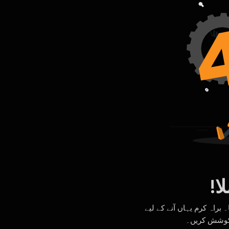
ا!
راہ کرم یہاں آنے کے لیے
 کوشش کریں۔