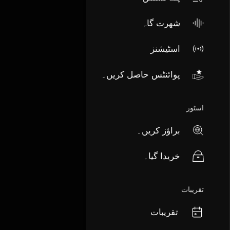
شھرت گاہ
اسٹیشنز
پوائنٹس حاصل کریں۔
اسٹور
براؤز کریں۔
خریدا گیا۔
تقریبات
تقریبات