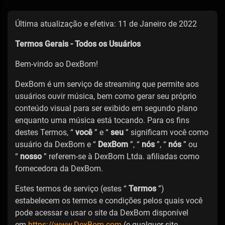
Última atualização e efetiva: 11 de Janeiro de 2022
Termos Gerais - Todos os Usuários
Bem-vindo ao DexBom!
DexBom é um serviço de streaming que permite aos
usuários ouvir música, bem como gerar seu próprio
conteúdo visual para ser exibido em segundo plano
enquanto uma música está tocando. Para os fins
destes Termos, “
você
” e “
seu
” significam você como
usuário da DexBom e “
DexBom
”, “
nós
”, “
nós
” ou
“
nosso
” referem-se à DexBom Ltda. afiliadas como
fornecedora da DexBom.
Estes termos de serviço (estes “
Termos
”)
estabelecem os termos e condições pelos quais você
pode acessar e usar o site da DexBom disponível
em
https://www.DexBom.com
(e qualquer site