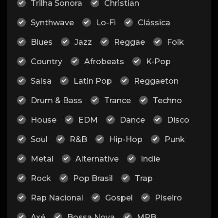
Trilha Sonora
Christian
Synthwave
Lo-Fi
Clássica
Blues
Jazz
Reggae
Folk
Country
Afrobeats
K-Pop
Salsa
Latin Pop
Reggaeton
Drum & Bass
Trance
Techno
House
EDM
Dance
Disco
Soul
R&B
Hip-Hop
Punk
Metal
Alternative
Indie
Rock
Pop Brasil
Trap
Rap Nacional
Gospel
Piseiro
Axé
Bossa Nova
MPB