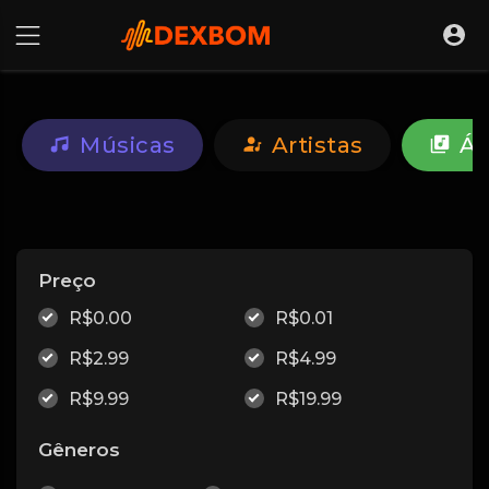
Músicas
Artistas
Ál
Preço
R$0.00
R$0.01
R$2.99
R$4.99
R$9.99
R$19.99
Gêneros