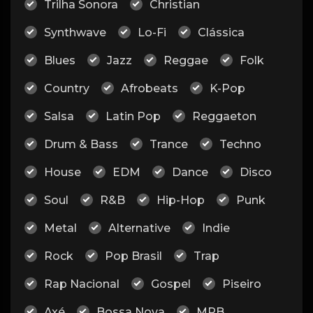
Trilha Sonora
Christian
Synthwave
Lo-Fi
Clássica
Blues
Jazz
Reggae
Folk
Country
Afrobeats
K-Pop
Salsa
Latin Pop
Reggaeton
Drum & Bass
Trance
Techno
House
EDM
Dance
Disco
Soul
R&B
Hip-Hop
Punk
Metal
Alternative
Indie
Rock
Pop Brasil
Trap
Rap Nacional
Gospel
Piseiro
Axé
Bossa Nova
MPB