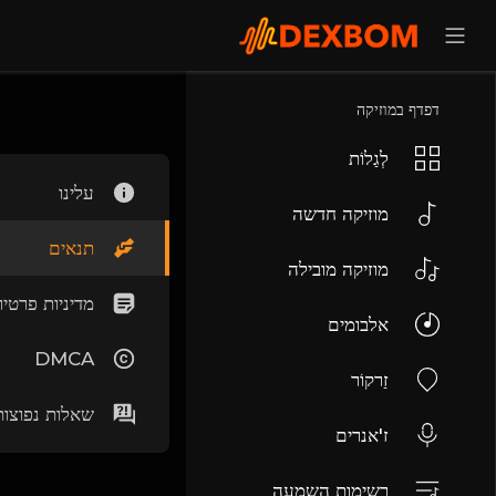
דפדף במוזיקה
לְגַלוֹת
עלינו
מוזיקה חדשה
תנאים
מוזיקה מובילה
מדיניות פרטיו
אלבומים
DMCA
זַרקוֹר
שאלות נפוצות
ז'אנרים
רשימות השמעה