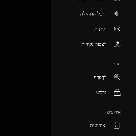
היכל התהילה
תחנות
לצבור נקודות
חנות
לְדַפדֵף
נרכש
אירועים
אירועים